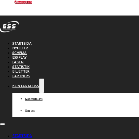
Hoppa till huvudinnehåll
Hoppa till sidfot
STARTSIDA
NYHETER
SCHEMA
ESS PLAY
LAGEN
STATISTIK
BILJETTER
Västervik
53-37
PARTNERS
KONTAKTA OSS
Piraterna
Kontakta oss
Om oss
2026-05-05, 19:00
STARTSIDA