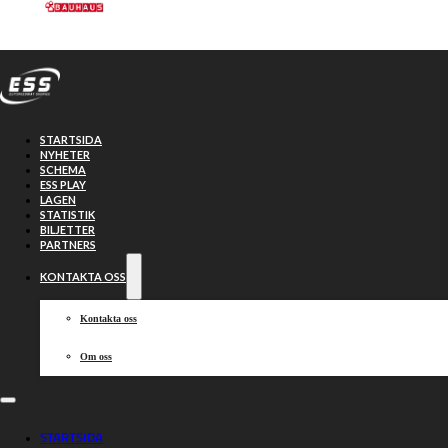
Hoppa till huvudinnehåll
Hoppa till sidfot
STARTSIDA
NYHETER
SCHEMA
ESS PLAY
LAGEN
STATISTIK
BILJETTER
Västervik
29-19
PARTNERS
KONTAKTA OSS
Vargarna
Kontakta oss
Om oss
2026-06-09, 19:00
STARTSIDA