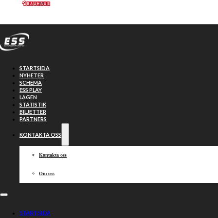
Hoppa till huvudinnehåll
Hoppa till sidfot
STARTSIDA
NYHETER
SCHEMA
ESS PLAY
LAGEN
STATISTIK
BILJETTER
Västervik
59-31
PARTNERS
KONTAKTA OSS
Vargarna
Kontakta oss
Om oss
2025-07-22, 19:00
STARTSIDA