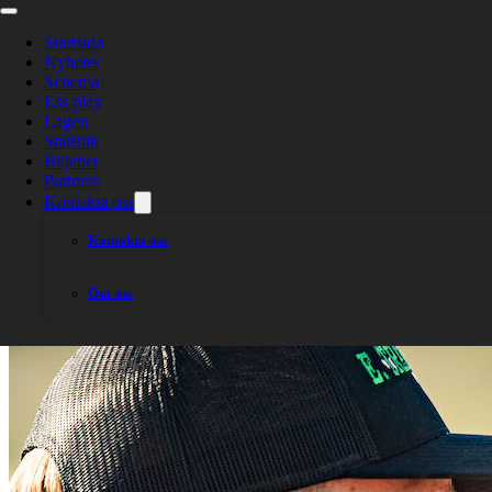
”MJJ” vikariera
Smederna ställ
Startsida
Nyheter
Schema
Ess play
Lagen
Statistik
Biljetter
Partners
Kontakta oss
Kontakta oss
Om oss