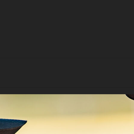
r som kapten –
s mot Rospiggar