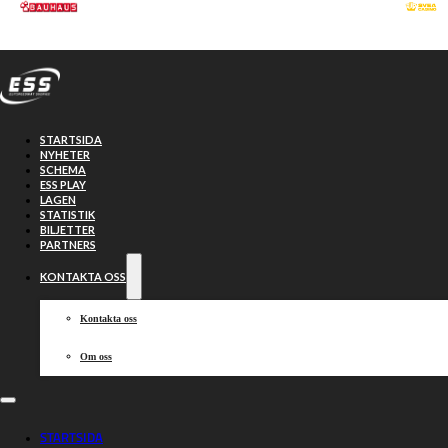
Hoppa till huvudinnehåll
Hoppa till sidfot
STARTSIDA
NYHETER
SCHEMA
ESS PLAY
LAGEN
STATISTIK
BILJETTER
PARTNERS
KONTAKTA OSS
Kontakta oss
Om oss
Nytt datum för
STARTSIDA