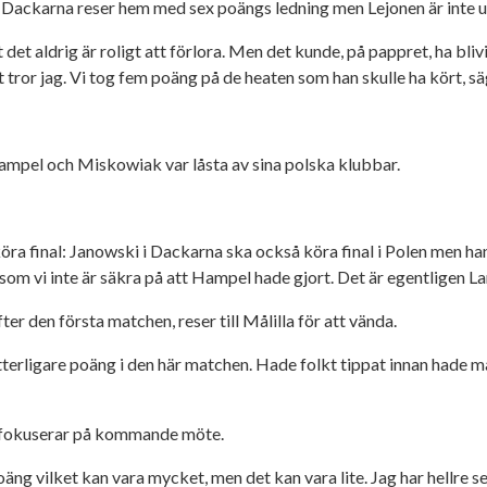
. Dackarna reser hem med sex poängs ledning men Lejonen är inte 
tt det aldrig är roligt att förlora. Men det kunde, på pappret, ha 
nit tror jag. Vi tog fem poäng på de heaten som han skulle ha kört,
n. Hampel och Miskowiak var låsta av sina polska klubbar.
 köra final: Janowski i Dackarna ska också köra final i Polen men h
om vi inte är säkra på att Hampel hade gjort. Det är egentligen L
r den första matchen, reser till Målilla för att vända.
erligare poäng i den här matchen. Hade folkt tippat innan hade mån
h fokuserar på kommande möte.
 poäng vilket kan vara mycket, men det kan vara lite. Jag har hellre