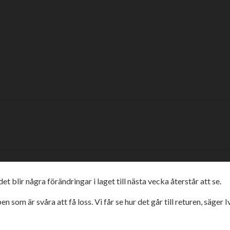
er första
farande sluta lite hur som helst. Vi har snackat med lagledar
a besegrade Lejonen på bortaplan och vänder hem vid gott mod. R
 på och hjälpte varandra så det är en positiv känsla efter det, sä
 blir några förändringar i laget till nästa vecka återstår att se.
en som är svåra att få loss. Vi får se hur det går till returen, säger 