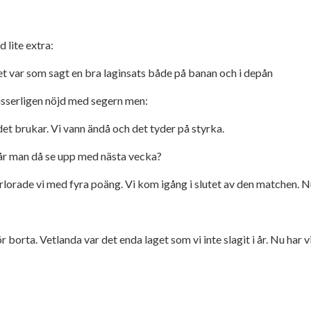
 lite extra:
et var som sagt en bra laginsats både på banan och i depån
visserligen nöjd med segern men:
det brukar. Vi vann ändå och det tyder på styrka.
får man då se upp med nästa vecka?
örlorade vi med fyra poäng. Vi kom igång i slutet av den matchen. Nu
 borta. Vetlanda var det enda laget som vi inte slagit i år. Nu har v