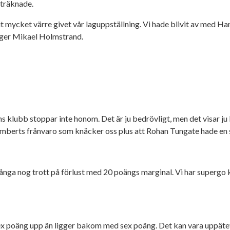
uträknade.
blivit mycket värre givet vår laguppställning. Vi hade blivit av m
 säger Mikael Holmstrand.
ans klubb stoppar inte honom. Det är ju bedrövligt, men det visar ju
amberts frånvaro som knäcker oss plus att Rohan Tungate hade en s
ga nog trott på förlust med 20 poängs marginal. Vi har supergo kän
 sex poäng upp än ligger bakom med sex poäng. Det kan vara uppätet 