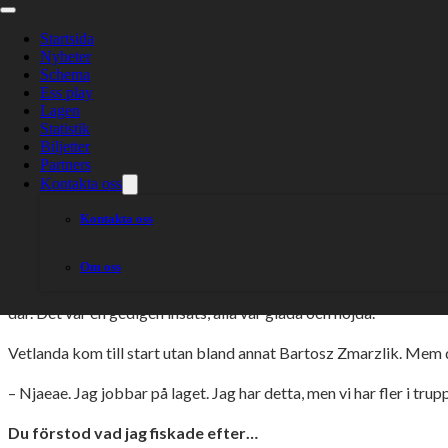
Optimistiskt eft
kvartsfinalerna
Startsida
Nyheter
Schema
Ess play
Lagen
Statistik
Biljetter
Partners
Med sex poängs marginal i båda kvartsfinalerna kan det fort
Kontakta oss
Kontakta oss
Tisdagens kvartsfinaler slutade med två 48-42-segrar. Dackarn
Om oss
– Jag tycker att det var en bra laginsats, faktiskt. Alla kämpade
där. Det var en gedigen insats, alla var glada och nöjda.
Vetlanda kom till start utan bland annat Bartosz Zmarzlik. Mem det
– Njaeae. Jag jobbar på laget. Jag har detta, men vi har fler i trupp
Du förstod vad jag fiskade efter…