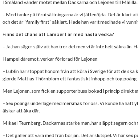
I Småland vänder mötet mellan Dackarna och Lejonen till Målilla
– Med tanke på förutsättningarna är vi jättenöjda. Det är klart a
och det är ”family first” såklart. Hade han varit med hade vi vun
Finns det chans att Lambert är med nästa vecka?
– Ja, han säger själv att han tror det men vi är inte helt säkra ä
Hampel däremot, verkar förlorad för Lejonen:
– Lublin har stoppat honom från att köra i Sverige för att de ska
gjorde Mattias Thörnblom ett fantastiskt inhopp och tog poäng s
Men Lejonen, som fick en supporterbuss bokad i princip direkt efte
– Sex poängs underläge med mersmak för oss. Vi kunde ha haft ytt
älskar att åka där.
Mikael Teurnberg, Dackarnas starke man, har släppt segern oc
– Det gäller att vara med från början. Det är slutspel. Vi har sex