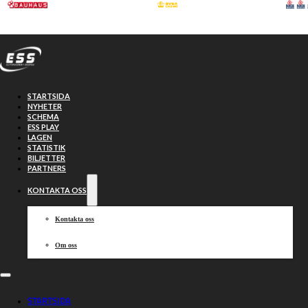
Hoppa till huvudinnehåll
Hoppa till sidfot
STARTSIDA
NYHETER
SCHEMA
ESS PLAY
LAGEN
STATISTIK
BILJETTER
Partners
PARTNERS
KONTAKTA OSS
Kontakta oss
Om oss
STARTSIDA