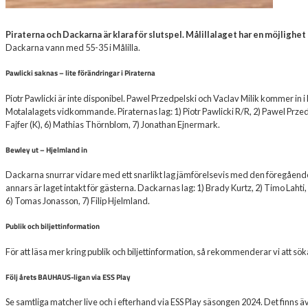
Piraterna och Dackarna är klara för slutspel. Målillalaget har en möjlighet
Dackarna vann med 55-35 i Målilla.
Pawlicki saknas – lite förändringar i Piraterna
Piotr Pawlicki är inte disponibel. Pawel Przedpelski och Vaclav Milik kommer in i P
Motalalagets vidkommande. Piraternas lag: 1) Piotr Pawlicki R/R, 2) Pawel Przed
Fajfer (K), 6) Mathias Thörnblom, 7) Jonathan Ejnermark.
Bewley ut – Hjelmland in
Dackarna snurrar vidare med ett snarlikt lag jämförelsevis med den föregåend
annars är laget intakt för gästerna. Dackarnas lag: 1) Brady Kurtz, 2) Timo Laht
6) Tomas Jonasson, 7) Filip Hjelmland.
Publik och biljettinformation
För att läsa mer kring publik och biljettinformation, så rekommenderar vi att 
Följ årets BAUHAUS-ligan via ESS Play
Se samtliga matcher live och i efterhand via ESS Play säsongen 2024. Det finns ä