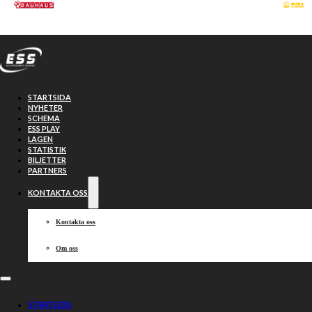
Hoppa till huvudinnehåll
Hoppa till sidfot
STARTSIDA
NYHETER
SCHEMA
ESS PLAY
LAGEN
STATISTIK
BILJETTER
PARTNERS
KONTAKTA OSS
Kontakta oss
Om oss
Piraterna ställs
STARTSIDA