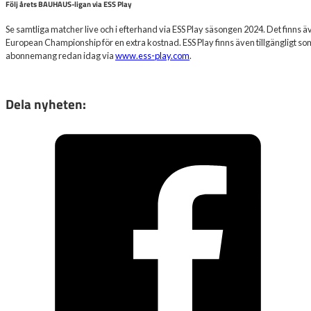
Följ årets BAUHAUS-ligan via ESS Play
Se samtliga matcher live och i efterhand via ESS Play säsongen 2024. Det finns ä
European Championship för en extra kostnad. ESS Play finns även tillgängligt som
abonnemang redan idag via
www.ess-play.com
.
Dela nyheten: