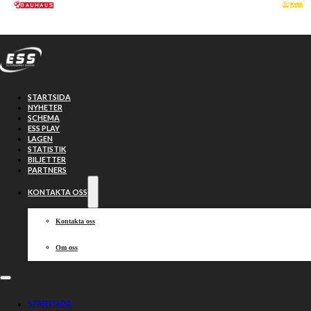
Hoppa till huvudinnehåll
Hoppa till sidfot
STARTSIDA
NYHETER
SCHEMA
ESS PLAY
LAGEN
STATISTIK
BILJETTER
PARTNERS
KONTAKTA OSS
Kontakta oss
Om oss
Piraterna vann –
STARTSIDA