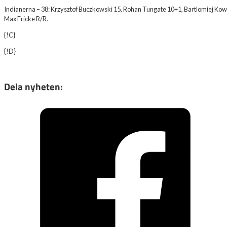
Indianerna – 38: Krzysztof Buczkowski 15, Rohan Tungate 10+1, Bartlomiej Kowa
Max Fricke R/R.
{!C}
{!D}
Dela nyheten: