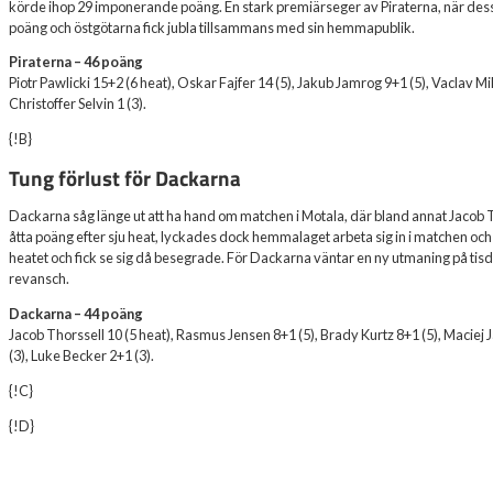
körde ihop 29 imponerande poäng. En stark premiärseger av Piraterna, när dess
poäng och östgötarna fick jubla tillsammans med sin hemmapublik.
Piraterna – 46 poäng
Piotr Pawlicki 15+2 (6 heat), Oskar Fajfer 14 (5), Jakub Jamrog 9+1 (5), Vaclav M
Christoffer Selvin 1 (3).
{!B}
Tung förlust för Dackarna
Dackarna såg länge ut att ha hand om matchen i Motala, där bland annat Jacob Th
åtta poäng efter sju heat, lyckades dock hemmalaget arbeta sig in i matchen och 
heatet och fick se sig då besegrade. För Dackarna väntar en ny utmaning på ti
revansch.
Dackarna – 44 poäng
Jacob Thorssell 10 (5 heat), Rasmus Jensen 8+1 (5), Brady Kurtz 8+1 (5), Maciej
(3), Luke Becker 2+1 (3).
{!C}
{!D}