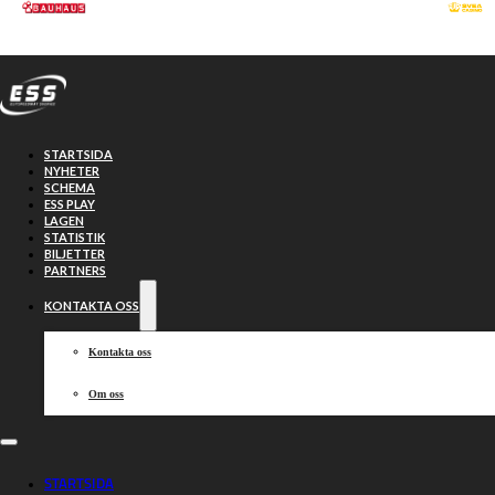
Hoppa till huvudinnehåll
Hoppa till sidfot
STARTSIDA
NYHETER
SCHEMA
ESS PLAY
LAGEN
STATISTIK
BILJETTER
PARTNERS
KONTAKTA OSS
Kontakta oss
Om oss
Rafflande i
STARTSIDA