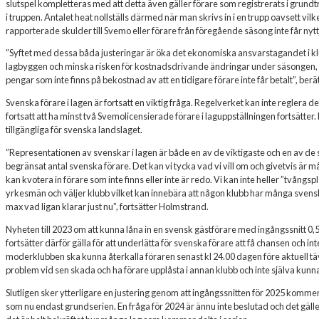
slutspel kompletteras med att detta även gäller förare som registrerats i grund
i truppen. Antalet heat nollställs därmed när man skrivs in i en trupp oavsett vilk
rapporterade skulder till Svemo eller förare från föregående säsong inte får nyttj
”Syftet med dessa båda justeringar är öka det ekonomiska ansvarstagandet i klub
lagbyggen och minska risken för kostnadsdrivande ändringar under säsongen, d
pengar som inte finns på bekostnad av att en tidigare förare inte får betalt”, be
Svenska förare i lagen är fortsatt en viktig fråga. Regelverket kan inte regler
fortsatt att ha minst två Svemolicensierade förare i laguppställningen fortsät
tillgängliga för svenska landslaget.
”Representationen av svenskar i lagen är både en av de viktigaste och en av de s
begränsat antal svenska förare. Det kan vi tycka vad vi vill om och givetvis är mål
kan kvotera in förare som inte finns eller inte är redo. Vi kan inte heller ”tvångsp
yrkesmän och väljer klubb vilket kan innebära att någon klubb har många svensk
max vad ligan klarar just nu”, fortsätter Holmstrand.
Nyheten till 2023 om att kunna låna in en svensk gästförare med ingångssnitt 0,5
fortsätter därför gälla för att underlätta för svenska förare att få chansen och int
moderklubben ska kunna återkalla föraren senast kl 24.00 dagen före aktuell täv
problem vid sen skada och ha förare upplåsta i annan klubb och inte själva kunn
Slutligen sker ytterligare en justering genom att ingångssnitten för 2025 kommer
som nu endast grundserien. En fråga för 2024 är ännu inte beslutad och det gäl