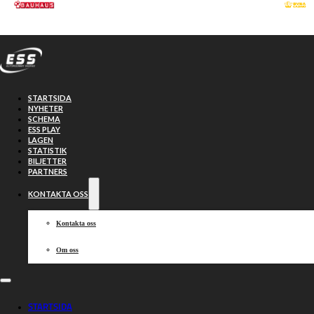
Hoppa till huvudinnehåll
Hoppa till sidfot
STARTSIDA
NYHETER
SCHEMA
ESS PLAY
LAGEN
STATISTIK
BILJETTER
PARTNERS
KONTAKTA OSS
Kontakta oss
Om oss
Regelverket för
STARTSIDA