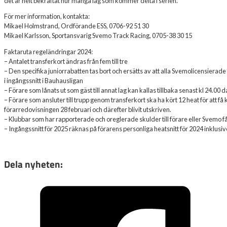
det är helt bekräftat hur många lag som kommer delta i serien.
För mer information, kontakta:
Mikael Holmstrand, Ordförande ESS, 0706-92 51 30
Mikael Karlsson, Sportansvarig Svemo Track Racing, 0705-38 30 15
Faktaruta regeländringar 2024:
– Antalet transferkort ändras från fem till tre
– Den specifika juniorrabatten tas bort och ersätts av att alla Svemolicensierade
i ingångssnitt i Bauhausligan
– Förare som lånats ut som gäst till annat lag kan kallas tillbaka senast kl 24.00 
– Förare som ansluter till trupp genom transferkort ska ha kört 12 heat för att få
förarredovisningen 28 februari och därefter blivit utskriven.
– Klubbar som har rapporterade och oreglerade skulder till förare eller Svemo får
– Ingångssnitt för 2025 räknas på förarens personliga heatsnitt för 2024 inklusiv
Dela nyheten: