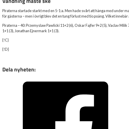
Vändning måste ske
Piraterna startade starkt med en 5-1:a. Men hade svårt att hänga med under ma
för gästerna – men i övrigt blev det en tung förlust med tio poäng. Vilket inneb
Piraterna – 40: Przemyslaw Pawlicki 11+2 (6), Oskar Fajfer 9+2 (5), Vaclav Milik 7+
1+1 (3), Jonathan Ejnermark 1+1 (3).
{!C}
{!D}
Dela nyheten: