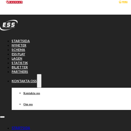
Hoppa till huvudinnehåll
Hoppa till sidfot
STARTSIDA
NYHETER
SCHEMA
ESS PLAY
LAGEN
STATISTIK
BILJETTER
PARTNERS
KONTAKTA OSS
Kontakta oss
Om oss
Reserverna
STARTSIDA