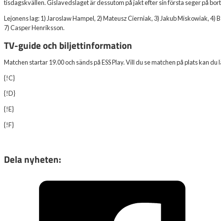
tisdagskvällen. Gislavedslaget är dessutom på jakt efter sin första seger på bo
Lejonens lag: 1) Jaroslaw Hampel, 2) Mateusz Cierniak, 3) Jakub Miskowiak, 4) B
7) Casper Henriksson.
TV-guide och biljettinformation
Matchen startar 19.00 och sänds på ESS Play. Vill du se matchen på plats kan du l
{!C}
{!D}
{!E}
{!F}
Dela nyheten: