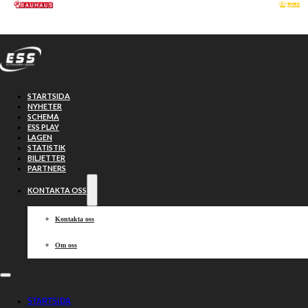
Hoppa till huvudinnehåll
Hoppa till sidfot
STARTSIDA
NYHETER
SCHEMA
ESS PLAY
LAGEN
STATISTIK
BILJETTER
PARTNERS
KONTAKTA OSS
Kontakta oss
Om oss
Rivalmöte
STARTSIDA