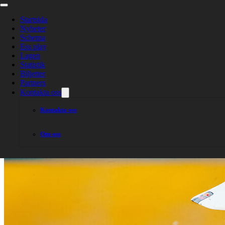
Rospiggarna vi
slutspel vid liv
Startsida
Nyheter
Schema
Ess play
Lagen
Statistik
Biljetter
Partners
Kontakta oss
Kontakta oss
Om oss