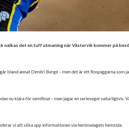
ck nalkas det en tuff utmaning när Västervik kommer på bes
går bland annat Dimitri Bergé – men det är ett Rospiggarna som jag
redan nu klara för semifinal – men jagar en serieseger naturligtvis
enderar vi att söka upp informationen via hemmalagets hemsida.