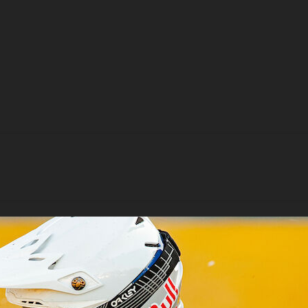
ll hålla drömme