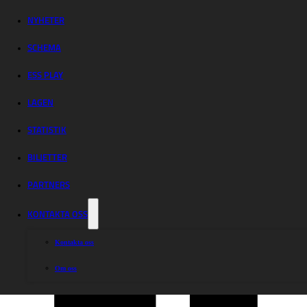
Indianerna –
Dackarna
NYHETER
SCHEMA
ESS PLAY
LAGEN
STATISTIK
Dela nyheten:
BILJETTER
PARTNERS
KONTAKTA OSS
Kontakta oss
Om oss