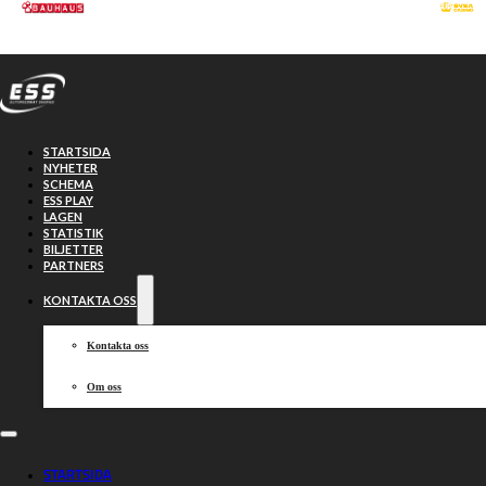
Hoppa till huvudinnehåll
Hoppa till sidfot
STARTSIDA
NYHETER
SCHEMA
ESS PLAY
LAGEN
STATISTIK
BILJETTER
PARTNERS
KONTAKTA OSS
Kontakta oss
Om oss
Sammanfattning:
STARTSIDA