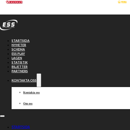
Hoppa till huvudinnehåll
Hoppa till sidfot
STARTSIDA
NYHETER
SCHEMA
ESS PLAY
LAGEN
STATISTIK
BILJETTER
PARTNERS
KONTAKTA OSS
Kontakta oss
Om oss
Sammanfattning:
STARTSIDA