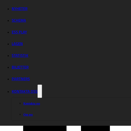
Indianerna –
Rospiggarna
NYHETER
SCHEMA
ESS PLAY
LAGEN
STATISTIK
Dela nyheten:
BILJETTER
PARTNERS
KONTAKTA OSS
Kontakta oss
Om oss