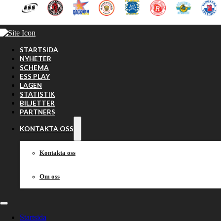
Hoppa till huvudinnehåll
Hoppa till sidfot
STARTSIDA
NYHETER
SCHEMA
ESS PLAY
LAGEN
STATISTIK
BILJETTER
PARTNERS
KONTAKTA OSS
Kontakta oss
Om oss
Startsida