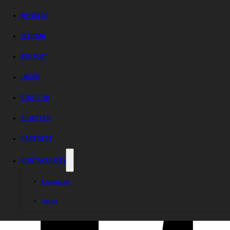
Lejonen – Kumla
Indianerna
NYHETER
SCHEMA
ESS PLAY
Hemmalaget gasade på från start och plockade avgörande pinnar. Nu går m
LAGEN
STATISTIK
Dela nyheten:
BILJETTER
PARTNERS
KONTAKTA OSS
Kontakta oss
Om oss