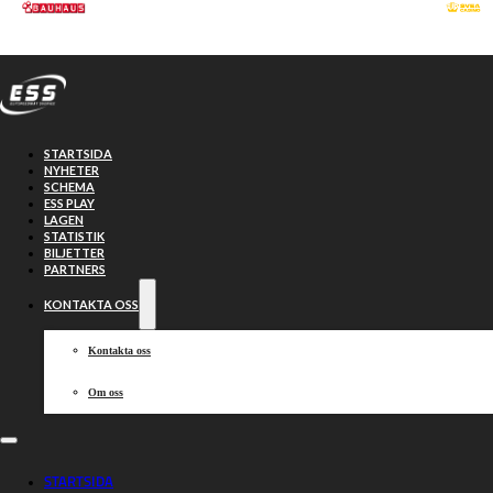
Hoppa till huvudinnehåll
Hoppa till sidfot
STARTSIDA
NYHETER
SCHEMA
ESS PLAY
LAGEN
STATISTIK
BILJETTER
PARTNERS
KONTAKTA OSS
Kontakta oss
Om oss
Sammanfattning:
STARTSIDA