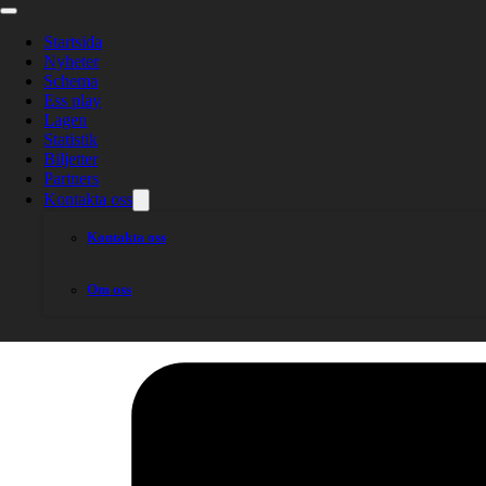
Sammanfattning
Vetlanda
Startsida
Nyheter
Schema
Ess play
Lagen
Statistik
Biljetter
Partners
Kontakta oss
Kontakta oss
Dela nyheten:
Om oss