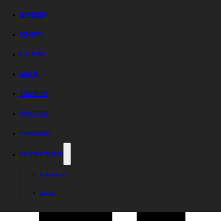
Rospiggarna –
Lejonen
NYHETER
SCHEMA
ESS PLAY
LAGEN
STATISTIK
Dela nyheten:
BILJETTER
PARTNERS
KONTAKTA OSS
Kontakta oss
Om oss