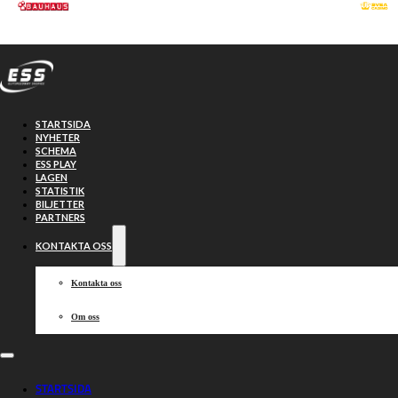
Hoppa till huvudinnehåll
Hoppa till sidfot
STARTSIDA
NYHETER
SCHEMA
ESS PLAY
LAGEN
STATISTIK
BILJETTER
PARTNERS
KONTAKTA OSS
Kontakta oss
Om oss
Sammanfattning:
STARTSIDA