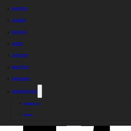
Västervik –
Eskilstuna
NYHETER
SCHEMA
Smederna
ESS PLAY
LAGEN
STATISTIK
BILJETTER
Dela nyheten:
PARTNERS
KONTAKTA OSS
Kontakta oss
Om oss