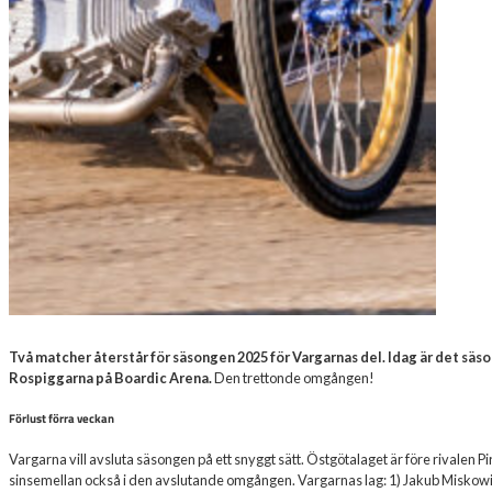
Två matcher återstår för säsongen 2025 för Vargarnas del. Idag är det sä
Rospiggarna på Boardic Arena.
Den trettonde omgången!
Förlust förra veckan
Vargarna vill avsluta säsongen på ett snyggt sätt. Östgötalaget är före rivalen 
sinsemellan också i den avslutande omgången. Vargarnas lag: 1) Jakub Miskowiak