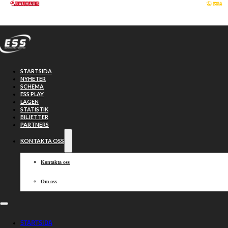
Hoppa till huvudinnehåll
Hoppa till sidfot
STARTSIDA
NYHETER
SCHEMA
ESS PLAY
LAGEN
STATISTIK
BILJETTER
PARTNERS
KONTAKTA OSS
Kontakta oss
Om oss
Säsongens sista
STARTSIDA