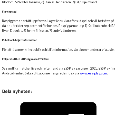
Blödorn, 5) Wiktor Jasinski, 6) Daniel Henderson, 7) Filip Hjelmland.
Fin vinstrad
Rospiggarna har fått upp farten. Laget är nu klara för slutspel och vill fortsätta
då de kör rider replacement för honom. Rospiggarnas lag: 1) Kai Huckenbeck R/R, 
Ryan Douglas, 6) Jonny Eriksson, 7) Ludvig Lindgren.
Publik och biljettinformation
För att läsa mer kring publik och biljettinformation, så rekommenderar vi att 
Följ årets BAUHAUS-ligan via ESS Play
Se samtliga matcher live och i efterhand via ESS Play säsongen 2025. ESS Play fin
Android-enhet. Säkra ditt abonnemang redan idag via
www.ess-play.com
.
Dela nyheten: