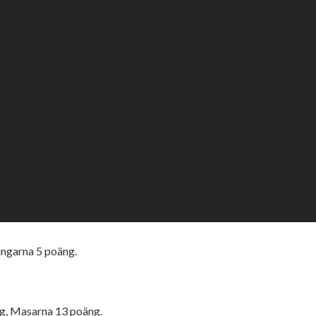
cup på ESS Play
t bevaka hela helgen även det här året.
.00 och klockan 19.00. På lördagen är det B-final med start klock
ch trean samt fyran kommer att köra B-final under lördagen.
ungarna 5 poäng.
g, Masarna 13 poäng.