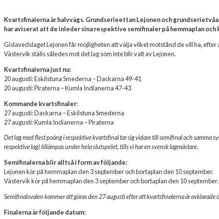
Kvartsfinalerna är halvvägs. Grundserieettan Lejonen och grundserietvåan 
har aviserat att de inleder sina respektive semifinaler på hemmaplan och
Gislavedslaget Lejonen får möjligheten att välja vilket motstånd de vill ha, efter at
Västervik ställs således mot det lag som inte blir valt av Lejonen.
Kvartsfinalerna just nu:
20 augusti: Eskilstuna Smederna – Dackarna 49-41
20 augusti: Piraterna – Kumla Indianerna 47-43
Kommande kvartsfinaler:
27 augusti: Dackarna – Eskilstuna Smederna
27 augusti: Kumla Indianerna – Piraterna
Det lag med flest poäng i respektive kvartsfinal tar sig vidare till semifinal och samm
respektive lag) tillämpas under hela slutspelet, tills vi har en svensk lagmästare.
Semifinalerna blir alltså i form av följande:
Lejonen kör på hemmaplan den 3 september och bortaplan den 10 september.
Västervik kör på hemmaplan den 3 september och bortaplan den 10 september.
Semifinalsvalen kommer att göras den 27 augusti efter att kvartsfinalerna är avklarade och
Finalerna är följande datum: