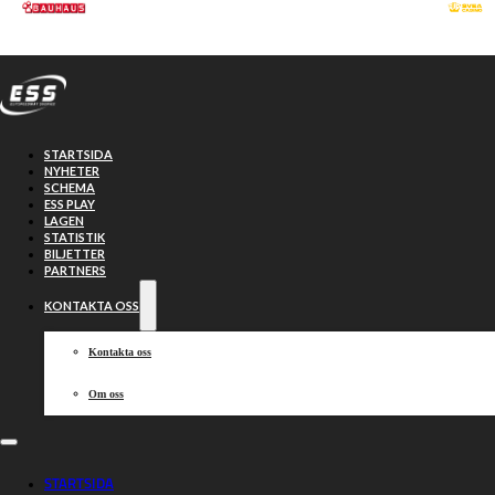
Hoppa till huvudinnehåll
Hoppa till sidfot
STARTSIDA
NYHETER
SCHEMA
ESS PLAY
LAGEN
STATISTIK
BILJETTER
PARTNERS
KONTAKTA OSS
Kontakta oss
Om oss
Semifinaler:
STARTSIDA