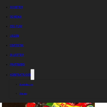
Lejonen och
Västervik börjar
NYHETER
SCHEMA
på hemmaplan
ESS PLAY
LAGEN
STATISTIK
BILJETTER
PARTNERS
KONTAKTA OSS
Kontakta oss
Om oss