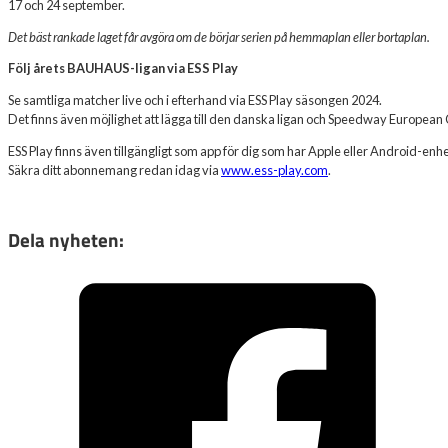
17 och 24 september.
Det bäst rankade laget får avgöra om de börjar serien på hemmaplan eller bortaplan.
Följ årets BAUHAUS-ligan via ESS Play
Se samtliga matcher live och i efterhand via ESS Play säsongen 2024.
Det finns även möjlighet att lägga till den danska ligan och Speedway European
ESS Play finns även tillgängligt som app för dig som har Apple eller Android-enhe
Säkra ditt abonnemang redan idag via
www.ess-play.com
.
Dela nyheten: