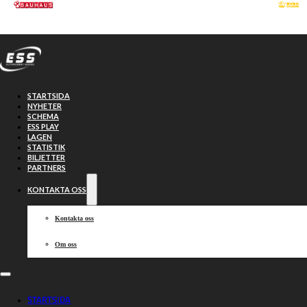
Hoppa till huvudinnehåll
Hoppa till sidfot
STARTSIDA
NYHETER
SCHEMA
ESS PLAY
LAGEN
STATISTIK
BILJETTER
PARTNERS
KONTAKTA OSS
Kontakta oss
Om oss
Seriefinal i
STARTSIDA