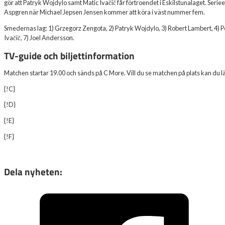
gör att Patryk Wojdylo samt Matic Ivačič får förtroendet i Eskilstunalaget. Seriee
Aspgren när Michael Jepsen Jensen kommer att köra i väst nummer fem.
Smedernas lag: 1) Grzegorz Zengota, 2) Patryk Wojdylo, 3) Robert Lambert, 4) P
Ivačič, 7) Joel Andersson.
TV-guide och biljettinformation
Matchen startar 19.00 och sänds på C More. Vill du se matchen på plats kan du lä
{!C}
{!D}
{!E}
{!F}
Dela nyheten: