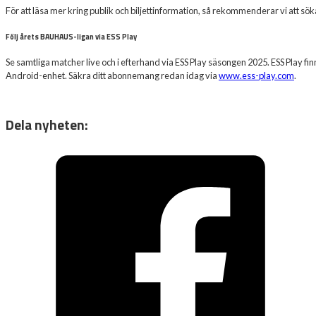
För att läsa mer kring publik och biljettinformation, så rekommenderar vi att 
Följ årets BAUHAUS-ligan via ESS Play
Se samtliga matcher live och i efterhand via ESS Play säsongen 2025. ESS Play fin
Android-enhet. Säkra ditt abonnemang redan idag via
www.ess-play.com
.
Dela nyheten: