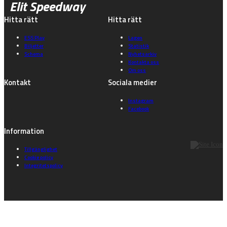
Elit Speedway
Hitta rätt
Hitta rätt
ESS Play
Lagen
Biljetter
Statistik
Schema
Nyhetsarkiv
Kontakta oss
Om oss
Kontakt
Sociala medier
Instagram
Facebook
Information
Tillgänglighet
Cookie policy
Integritetspolicy