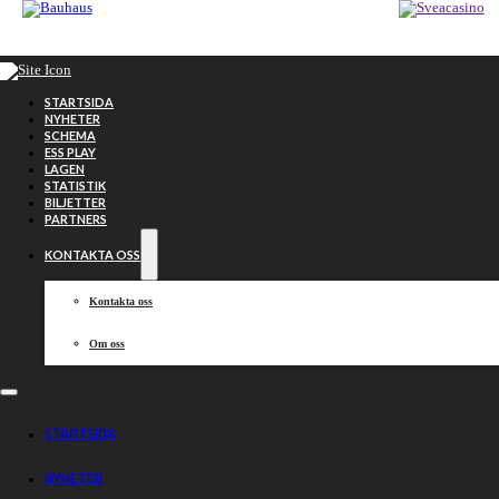
Hoppa till huvudinnehåll
Hoppa till sidfot
STARTSIDA
NYHETER
SCHEMA
ESS PLAY
LAGEN
STATISTIK
BILJETTER
PARTNERS
KONTAKTA OSS
Kontakta oss
Om oss
Serieledarna
STARTSIDA
jagar fjärde raka
NYHETER