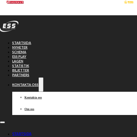
Hoppa till huvudinnehåll
Hoppa till sidfot
STARTSIDA
NYHETER
SCHEMA
ESS PLAY
LAGEN
STATISTIK
BILJETTER
PARTNERS
KONTAKTA OSS
Kontakta oss
Om oss
Smederna –
STARTSIDA