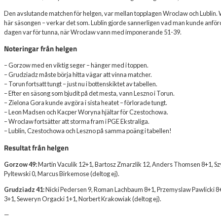
Den avslutande matchen för helgen, var mellan topplagen Wroclaw och Lublin. Wro
här säsongen – verkar det som. Lublin gjorde sannerligen vad man kunde anför
dagen var för tunna, när Wroclaw vann med imponerande 51-39.
Noteringar från helgen
– Gorzow med en viktig seger – hänger med i toppen.
– Grudziadz måste börja hitta vägar att vinna matcher.
– Torun fortsatt tungt – just nu i bottenskiktet av tabellen.
– Efter en säsong som bjudit på det mesta, vann Leszno i Torun.
– Zielona Gora kunde avgöra i sista heatet – förlorade tungt.
– Leon Madsen och Kacper Woryna hjältar för Czestochowa.
– Wroclaw fortsätter att storma fram i PGE Ekstraliga.
– Lublin, Czestochowa och Leszno på samma poäng i tabellen!
Resultat från helgen
Gorzow 49:
Martin Vaculik 12+1, Bartosz Zmarzlik 12, Anders Thomsen 8+1, Sz
Pyltewski 0, Marcus Birkemose (deltog ej).
Grudziadz 41:
Nicki Pedersen 9, Roman Lachbaum 8+1, Przemyslaw Pawlicki 8+1,
3+1, Seweryn Orgacki 1+1, Norbert Krakowiak (deltog ej).
—