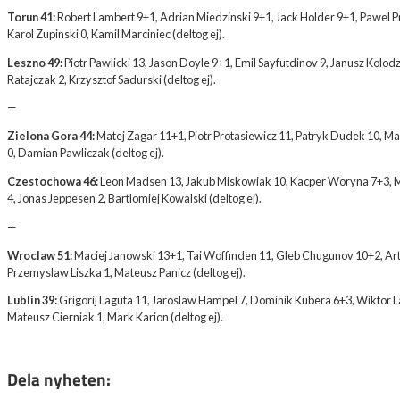
Torun 41:
Robert Lambert 9+1, Adrian Miedzinski 9+1, Jack Holder 9+1, Pawel P
Karol Zupinski 0, Kamil Marciniec (deltog ej).
Leszno 49:
Piotr Pawlicki 13, Jason Doyle 9+1, Emil Sayfutdinov 9, Janusz Kolod
Ratajczak 2, Krzysztof Sadurski (deltog ej).
—
Zielona Gora 44:
Matej Zagar 11+1, Piotr Protasiewicz 11, Patryk Dudek 10, M
0, Damian Pawliczak (deltog ej).
Czestochowa 46:
Leon Madsen 13, Jakub Miskowiak 10, Kacper Woryna 7+3, Ma
4, Jonas Jeppesen 2, Bartlomiej Kowalski (deltog ej).
—
Wroclaw 51:
Maciej Janowski 13+1, Tai Woffinden 11, Gleb Chugunov 10+2, Art
Przemyslaw Liszka 1, Mateusz Panicz (deltog ej).
Lublin 39:
Grigorij Laguta 11, Jaroslaw Hampel 7, Dominik Kubera 6+3, Wiktor L
Mateusz Cierniak 1, Mark Karion (deltog ej).
Dela nyheten: