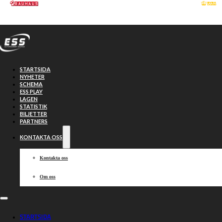
Hoppa till huvudinnehåll
Hoppa till sidfot
STARTSIDA
NYHETER
SCHEMA
ESS PLAY
LAGEN
STATISTIK
BILJETTER
PARTNERS
KONTAKTA OSS
Kontakta oss
Om oss
Spännande helg i
STARTSIDA