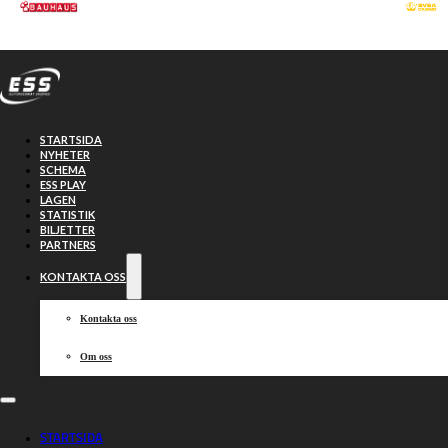
Hoppa till huvudinnehåll
Hoppa till sidfot
STARTSIDA
NYHETER
SCHEMA
ESS PLAY
LAGEN
STATISTIK
BILJETTER
PARTNERS
KONTAKTA OSS
Kontakta oss
Om oss
SPEEDWAY I
STARTSIDA