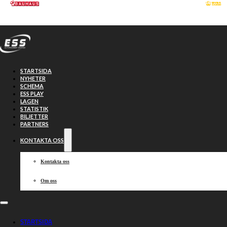
Hoppa till huvudinnehåll
Hoppa till sidfot
STARTSIDA
NYHETER
SCHEMA
ESS PLAY
LAGEN
STATISTIK
BILJETTER
PARTNERS
KONTAKTA OSS
Kontakta oss
Om oss
Speedway
STARTSIDA