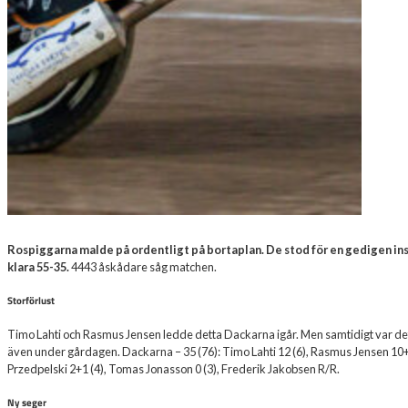
Rospiggarna malde på ordentligt på bortaplan. De stod för en gedigen i
klara 55-35.
4443 åskådare såg matchen.
Storförlust
Timo Lahti och Rasmus Jensen ledde detta Dackarna igår. Men samtidigt var det i
även under gårdagen. Dackarna – 35 (76): Timo Lahti 12 (6), Rasmus Jensen 10+
Przedpelski 2+1 (4), Tomas Jonasson 0 (3), Frederik Jakobsen R/R.
Ny seger