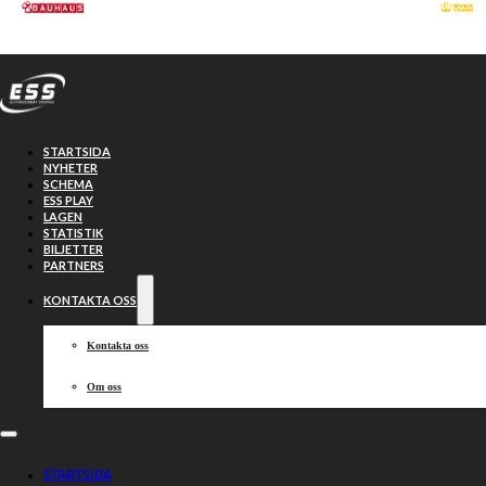
Hoppa till huvudinnehåll
Hoppa till sidfot
STARTSIDA
NYHETER
SCHEMA
ESS PLAY
LAGEN
STATISTIK
BILJETTER
PARTNERS
KONTAKTA OSS
Kontakta oss
Om oss
Stark laginsats
STARTSIDA