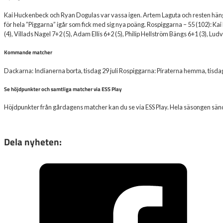
Kai Huckenbeck och Ryan Dogulas var vassa igen. Artem Laguta och resten hängd
för hela ”Piggarna” igår som fick med sig nya poäng. Rospiggarna – 55 (102): Ka
(4), Villads Nagel 7+2 (5), Adam Ellis 6+2 (5), Philip Hellström Bängs 6+1 (3), Lud
Kommande matcher
Dackarna: Indianerna borta, tisdag 29 juli Rospiggarna: Piraterna hemma, tisdag 
Se höjdpunkter och samtliga matcher via ESS Play
Höjdpunkter från gårdagens matcher kan du se via ESS Play. Hela säsongen sänds v
Dela nyheten: