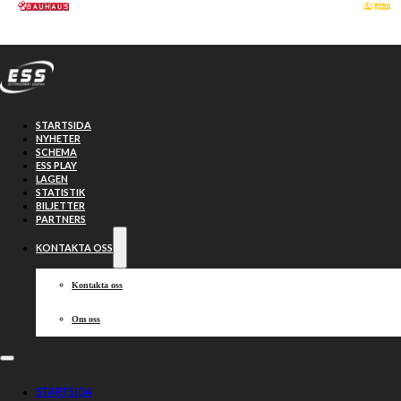
Hoppa till huvudinnehåll
Hoppa till sidfot
STARTSIDA
NYHETER
SCHEMA
ESS PLAY
LAGEN
STATISTIK
BILJETTER
PARTNERS
KONTAKTA OSS
Kontakta oss
Om oss
Tabelletta &
STARTSIDA