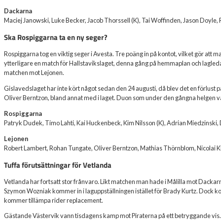
Dackarna
Maciej Janowski, Luke Becker, Jacob Thorssell (K), Tai Woffinden, Jason Doyle,
Ska Rospiggarna ta en ny seger?
Rospiggarna tog en viktig seger i Avesta. Tre poäng in på kontot, vilket gör att man
ytterligare en match för Hallstavikslaget, denna gång på hemmaplan och lagle
matchen mot Lejonen.
Gislavedslaget har inte kört något sedan den 24 augusti, då blev det en förlust p
Oliver Berntzon, bland annat med i laget. Duon som under den gångna helgen var 
Rospiggarna
Patryk Dudek, Timo Lahti, Kai Huckenbeck, Kim Nilsson (K), Adrian Miedzinski,
Lejonen
Robert Lambert, Rohan Tungate, Oliver Berntzon, Mathias Thörnblom, Nicolai Kli
Tuffa förutsättningar för Vetlanda
Vetlanda har fortsatt stor frånvaro. Likt matchen man hade i Målilla mot Dackar
Szymon Wozniak kommer in i laguppställningen istället för Brady Kurtz. Dock
kommer tillämpa rider replacement.
Gästande Västervik vann tisdagens kamp mot Piraterna på ett betryggande vis.