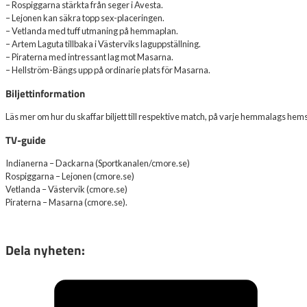
– Rospiggarna stärkta från seger i Avesta.
– Lejonen kan säkra topp sex-placeringen.
– Vetlanda med tuff utmaning på hemmaplan.
– Artem Laguta tillbaka i Västerviks laguppställning.
– Piraterna med intressant lag mot Masarna.
– Hellström-Bängs upp på ordinarie plats för Masarna.
Biljettinformation
Läs mer om hur du skaffar biljett till respektive match, på varje hemmalags hem
TV-guide
Indianerna – Dackarna (Sportkanalen/cmore.se)
Rospiggarna – Lejonen (cmore.se)
Vetlanda – Västervik (cmore.se)
Piraterna – Masarna (cmore.se).
Dela nyheten: