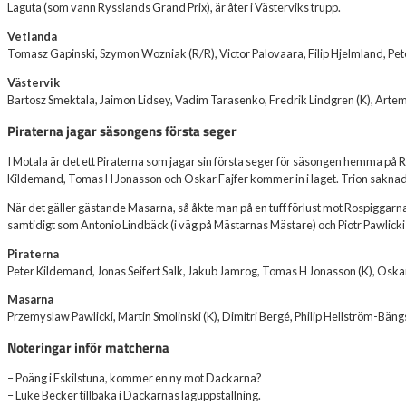
Laguta (som vann Rysslands Grand Prix), är åter i Västerviks trupp.
Vetlanda
Tomasz Gapinski, Szymon Wozniak (R/R), Victor Palovaara, Filip Hjelmland, Pete
Västervik
Bartosz Smektala, Jaimon Lidsey, Vadim Tarasenko, Fredrik Lindgren (K), Artem
Piraterna jagar säsongens första seger
I Motala är det ett Piraterna som jagar sin första seger för säsongen hemma på R
Kildemand, Tomas H Jonasson och Oskar Fajfer kommer in i laget. Trion saknade
När det gäller gästande Masarna, så åkte man på en tuff förlust mot Rospiggarn
samtidigt som Antonio Lindbäck (i väg på Mästarnas Mästare) och Piotr Pawlick
Piraterna
Peter Kildemand, Jonas Seifert Salk, Jakub Jamrog, Tomas H Jonasson (K), Oska
Masarna
Przemyslaw Pawlicki, Martin Smolinski (K), Dimitri Bergé, Philip Hellström-Bängs
Noteringar inför matcherna
– Poäng i Eskilstuna, kommer en ny mot Dackarna?
– Luke Becker tillbaka i Dackarnas laguppställning.