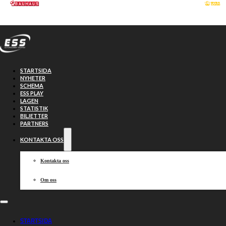
Hoppa till huvudinnehåll
Hoppa till sidfot
STARTSIDA
NYHETER
SCHEMA
ESS PLAY
LAGEN
STATISTIK
BILJETTER
PARTNERS
KONTAKTA OSS
Kontakta oss
Om oss
Tejpen släpps
STARTSIDA