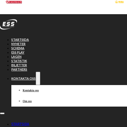
Hoppa till huvudinnehåll
Hoppa till sidfot
STARTSIDA
NYHETER
SCHEMA
ESS PLAY
LAGEN
STATISTIK
BILJETTER
PARTNERS
KONTAKTA OSS
Kontakta oss
Om oss
Topp 20 –
STARTSIDA