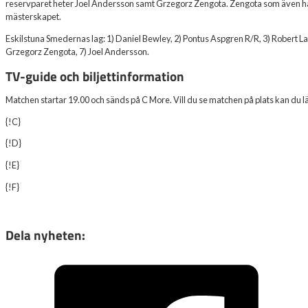
reservparet heter Joel Andersson samt Grzegorz Zengota. Zengota som även han 
mästerskapet.
Eskilstuna Smedernas lag: 1) Daniel Bewley, 2) Pontus Aspgren R/R, 3) Robert L
Grzegorz Zengota, 7) Joel Andersson.
TV-guide och biljettinformation
Matchen startar 19.00 och sänds på C More. Vill du se matchen på plats kan du lä
{!C}
{!D}
{!E}
{!F}
Dela nyheten: