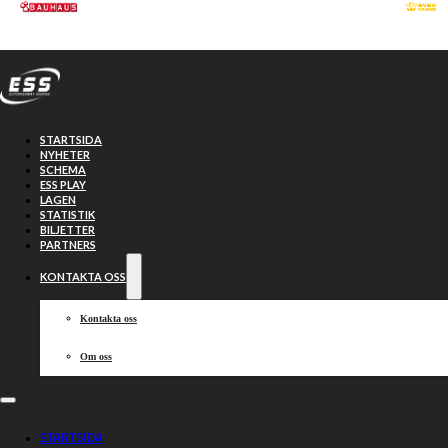
Hoppa till huvudinnehåll
Hoppa till sidfot
STARTSIDA
NYHETER
SCHEMA
ESS PLAY
LAGEN
STATISTIK
BILJETTER
PARTNERS
KONTAKTA OSS
Kontakta oss
Om oss
Toppmatch i
STARTSIDA