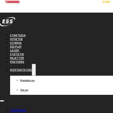
Hoppa till huvudinnehåll
Hoppa till sidfot
STARTSIDA
NYHETER
SCHEMA
ESS PLAY
LAGEN
STATISTIK
BILJETTER
PARTNERS
KONTAKTA OSS
Kontakta oss
Om oss
Toppmöte och
STARTSIDA