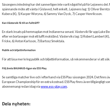
Säsongens inledning har det sannerligen inte varit något fel på för Lejonens de
spännande möte att vänta i Gislaved, helt enkelt.. Lejonens lag: 1) Oliver Bernt
Kubera (K), 5) Kacper Woryna, 6) Sammy Van Dyck, 7) Casper Henriksson.
Kan Västervik få till en fullträff?
En stark insats på hemmaplan mot Indianerna senast. Västervik får upp Luke Beck
efter en bortaseger mot ett tufft motstånd. Västerviks lag: 1) Robert Lambert (K)
Fricke, 6) Anton Karlsson, 7) Bartosz Smektala.
Publik och biljettinformation
För att läsa mer kring publik och biljettinformation, så rekommenderar vi att 
Följ årets BAUHAUS-ligan via ESS Play
Se samtliga matcher live och i efterhand via ESS Play säsongen 2024. Det finns ä
European Championship för en extra kostnad. ESS Play finns även tillgängligt som
abonnemang redan idag via
www.ess-play.com
.
Dela nyheten: