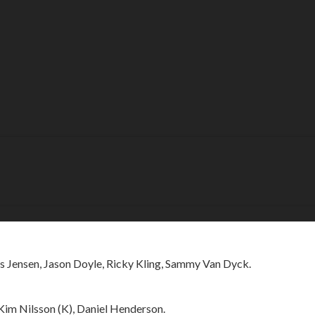
 Målilla
ndska skogarna under torsdagskvällen när det är Dackarna
 som vann matchen med 48-42. Således har upplänningarna ett försp
ffinden. Dessutom finns inte stjärnan Patryk Dudek med i Rospigga
karna, Mikael Teurnberg. Dessutom väljer gästernas lagledare Peter
s Jensen, Jason Doyle, Ricky Kling, Sammy Van Dyck.
Kim Nilsson (K), Daniel Henderson.