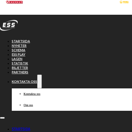
Hoppa till huvudinnehåll
Hoppa till sidfot
STARTSIDA
NYHETER
SCHEMA
ESS PLAY
LAGEN
STATISTIK
BILJETTER
PARTNERS
KONTAKTA OSS
Kontakta oss
Om oss
Tredje försöket i
STARTSIDA