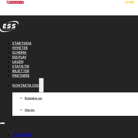
Hoppa till huvudinnehåll
Hoppa till sidfot
STARTSIDA
NYHETER
SCHEMA
ESS PLAY
LAGEN
STATISTIK
BILJETTER
PARTNERS
KONTAKTA OSS
Kontakta oss
Om oss
Truppkollen:
STARTSIDA