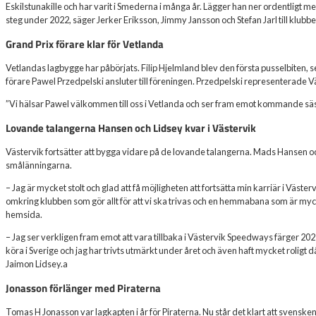
Eskilstunakille och har varit i Smederna i många år. Lägger han ner ordentligt med t
steg under 2022, säger Jerker Eriksson, Jimmy Jansson och Stefan Jarl till klub
Grand Prix förare klar för Vetlanda
Vetlandas lagbygge har påbörjats. Filip Hjelmland blev den första pusselbiten, 
förare Pawel Przedpelski ansluter till föreningen. Przedpelski representerade V
”Vi hälsar Pawel välkommen till oss i Vetlanda och ser fram emot kommande sä
Lovande talangerna Hansen och Lidsey kvar i Västervik
Västervik fortsätter att bygga vidare på de lovande talangerna. Mads Hansen o
smålänningarna.
– Jag är mycket stolt och glad att få möjligheten att fortsätta min karriär i Väst
omkring klubben som gör allt för att vi ska trivas och en hemmabana som är myck
hemsida.
– Jag ser verkligen fram emot att vara tillbaka i Västervik Speedways färger 2022
köra i Sverige och jag har trivts utmärkt under året och även haft mycket roligt då 
Jaimon Lidsey.a
Jonasson förlänger med Piraterna
Tomas H Jonasson var lagkapten i år för Piraterna. Nu står det klart att svensk