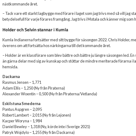
nästkommande året.
– Tack vare ett starkt lagbygge med förare i laget som jag trivs med så vill jag st
betydelsefull för varje förares framgång. Jag trivs i Motala och känner mig som
Holder och Selvin stannar i Kumla
Kumla Indianerna fortsätter med sitt bygge för säsongen 2022. Chris Holder, med
överens om att fortsätta hos närkingarna till det kommande året.
– Holder är en klassförare som blev bättre och bättre ju längre säsongen led. En
än gärna delar med sig av kunskap och stöttar de mindre meriterade förarna i 
hemsida.
Dackarna
Rasmus Jensen – 1,771
Adam Ellis – 1,250 (Ny från Piraterna)
Alexander Woentin – 0,500 (Ny från Piraterna/Vetlanda)
Eskilstuna Smederna
Pontus Aspgren – 2,095
Robert Lambert – 2,015 (Ny från Lejonen)
Kacper Woryna – 1,984
Daniel Bewley – 1,318 (Ny, körde inte i Sverige 2021)
Patryk Wojdylo – 1,255 (Ny från Dackarna)