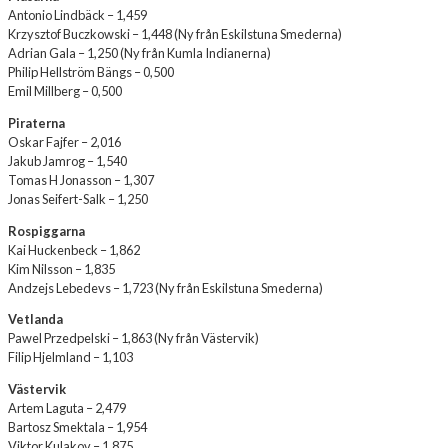
Antonio Lindbäck – 1,459
Krzysztof Buczkowski – 1,448 (Ny från Eskilstuna Smederna)
Adrian Gala – 1,250 (Ny från Kumla Indianerna)
Philip Hellström Bängs – 0,500
Emil Millberg – 0,500
Piraterna
Oskar Fajfer – 2,016
Jakub Jamrog – 1,540
Tomas H Jonasson – 1,307
Jonas Seifert-Salk – 1,250
Rospiggarna
Kai Huckenbeck – 1,862
Kim Nilsson – 1,835
Andzejs Lebedevs – 1,723 (Ny från Eskilstuna Smederna)
Vetlanda
Pawel Przedpelski – 1,863 (Ny från Västervik)
Filip Hjelmland – 1,103
Västervik
Artem Laguta – 2,479
Bartosz Smektala – 1,954
Viktor Kulakov – 1,875