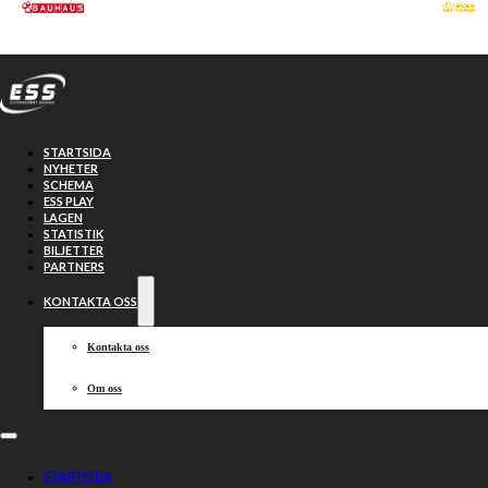
Hoppa till huvudinnehåll
Hoppa till sidfot
STARTSIDA
NYHETER
SCHEMA
ESS PLAY
LAGEN
STATISTIK
BILJETTER
PARTNERS
KONTAKTA OSS
Kontakta oss
Om oss
TV-guide för
STARTSIDA