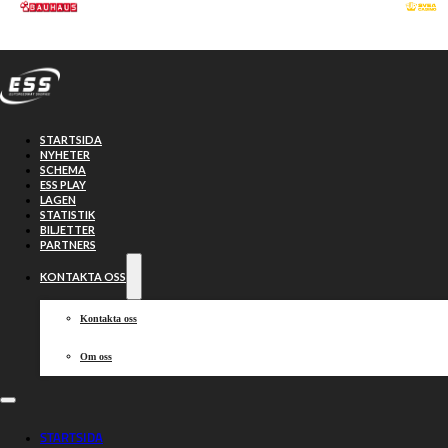
Hoppa till huvudinnehåll
Hoppa till sidfot
STARTSIDA
NYHETER
SCHEMA
ESS PLAY
LAGEN
STATISTIK
BILJETTER
PARTNERS
KONTAKTA OSS
Kontakta oss
Om oss
TV-guide för
STARTSIDA