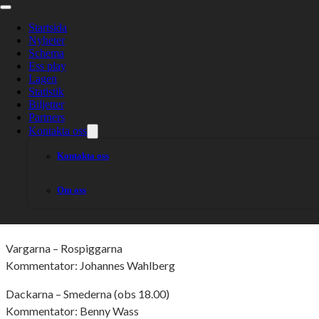
TV-guide: Veck
Startsida
Nyheter
Schema
Ess play
Lagen
Statistik
Biljetter
Partners
Kontakta oss
En ny vecka med nya matcher i BAUHAUS-ligan! Här är veckans
Kontakta oss
Tisdagens matcher
Om oss
Västervik – Lejonen
Kommentator: Stefan Klemetz
Vargarna – Rospiggarna
Kommentator: Johannes Wahlberg
Dackarna – Smederna (obs 18.00)
Kommentator: Benny Wass