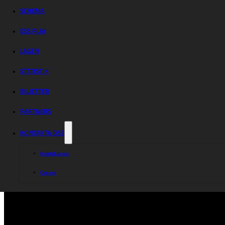
upptaktsträff i
SCHEMA
efterhand
ESS PLAY
LAGEN
Årets upptaktsträff var en digital sådan även i år med och är nu avslutad.
STATISTIK
BILJETTER
Varje lag i BAUHAUS-ligan var representerad av varsin lagledare, när vi tog 
av Johannes Wahlberg.
PARTNERS
Sändningen finns i spelaren nedan.
KONTAKTA OSS
Kontakta oss
Om oss