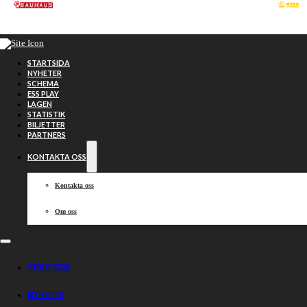
Hoppa till huvudinnehåll
Hoppa till sidfot
STARTSIDA
NYHETER
SCHEMA
ESS PLAY
LAGEN
STATISTIK
BILJETTER
PARTNERS
KONTAKTA OSS
Kontakta oss
Om oss
TV: Se årets
STARTSIDA
NYHETER