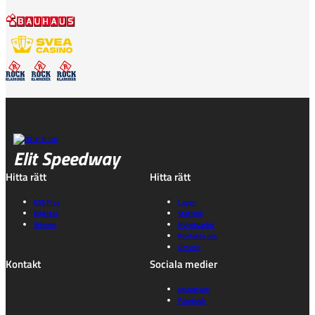
Elit Speedway
Hitta rätt
Hitta rätt
ESS Play
Lagen
Biljetter
Statistik
Schema
Nyhetsarkiv
Kontakta oss
Om oss
Kontakt
Sociala medier
Instagram
Facebook