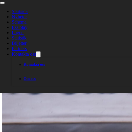
Två lag på sluts
Startsida
Nyheter
Schema
Ess play
Lagen
Statistik
Biljetter
Partners
Kontakta oss
Kontakta oss
Om oss