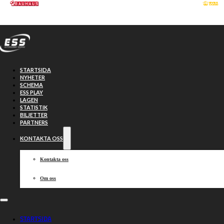
Hoppa till huvudinnehåll
Hoppa till sidfot
STARTSIDA
NYHETER
SCHEMA
ESS PLAY
LAGEN
STATISTIK
BILJETTER
PARTNERS
KONTAKTA OSS
Kontakta oss
Om oss
Två nya klubbar
STARTSIDA