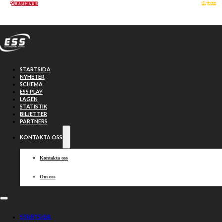
Hoppa till huvudinnehåll
Hoppa till sidfot
STARTSIDA
NYHETER
SCHEMA
ESS PLAY
LAGEN
STATISTIK
BILJETTER
PARTNERS
KONTAKTA OSS
Kontakta oss
Om oss
Uppskjutet
STARTSIDA