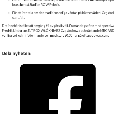
krascher på Stadion ROW Rybnik.
För att inte tala om den traditionsenliga väntan på bättre väder i Częstoc
starttid…
Det innebär istället att omgång #1 avgörs ikväll. En måndagsafton med speedway i
Fredrik Lindgrens ELTROX WŁÓKNIARZ Częstochowa och gästande MRGARDEN
vanlig regi, och ni följer händelsen med start 20:30 här på elitspeedway.com.
Dela nyheten: