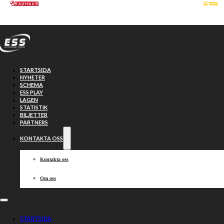
Hoppa till huvudinnehåll
Hoppa till sidfot
STARTSIDA
NYHETER
SCHEMA
ESS PLAY
LAGEN
STATISTIK
BILJETTER
PARTNERS
KONTAKTA OSS
Kontakta oss
Om oss
Uppskjutet i
STARTSIDA