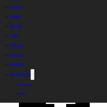
Eskilstuna
NYHETER
SCHEMA
Kvällens match mellan Smederna och Indianerna sköts upp på grund av re
ESS PLAY
Matchen kommer att köras vid ett annat tillfälle. Datum kommuniceras när det ä
LAGEN
STATISTIK
Dela nyheten:
BILJETTER
PARTNERS
KONTAKTA OSS
Kontakta oss
Om oss