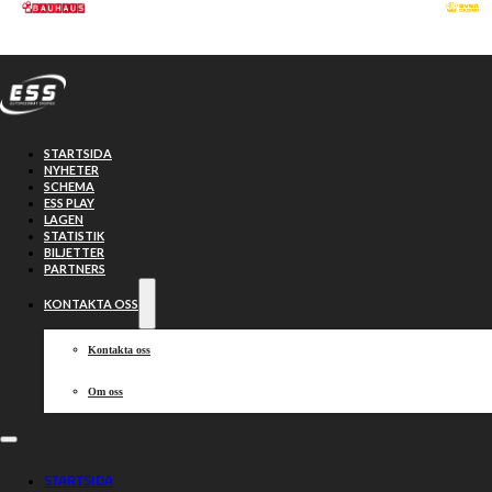
Hoppa till huvudinnehåll
Hoppa till sidfot
STARTSIDA
NYHETER
SCHEMA
ESS PLAY
LAGEN
STATISTIK
BILJETTER
PARTNERS
KONTAKTA OSS
Kontakta oss
Om oss
Uppskjutet i
STARTSIDA