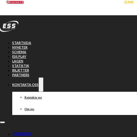
Hoppa till huvudinnehåll
Hoppa till sidfot
STARTSIDA
NYHETER
SCHEMA
ESS PLAY
LAGEN
STATISTIK
BILJETTER
PARTNERS
KONTAKTA OSS
Kontakta oss
Om oss
Upptaktsträff
STARTSIDA